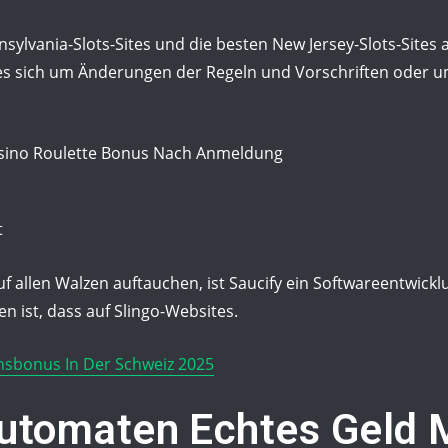
nsylvania-Slots-Sites und die besten New Jersey-Slots-Sites
es sich um Änderungen der Regeln und Vorschriften oder 
asino Roulette Bonus Nach Anmeldung
t
uf allen Walzen auftauchen, ist Saucify ein Softwareentwic
 ist, dass auf Slingo-Websites.
sbonus In Der Schweiz 2025
automaten Echtes Geld M