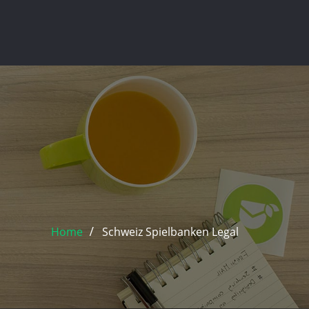
Home
Schweiz Spielbanken Legal