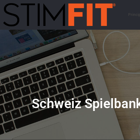
Princip
Schweiz Spielban