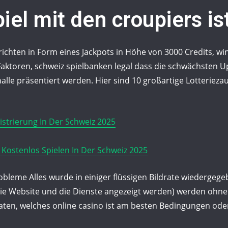
iel mit den croupiers i
hrichten in Form eines Jackpots in Höhe von 3000 Credits, w
 Faktoren, schweiz spielbanken legal dass die schwächsten U
elhalle präsentiert werden. Hier sind 10 großartige Lotteriez
strierung In Der Schweiz 2025
Kostenlos Spielen In Der Schweiz 2025
robleme Alles wurde in einiger flüssigen Bildrate wiederg
ie Website und die Dienste angezeigt werden) werden ohne j
ten, welches online casino ist am besten Bedingungen oder