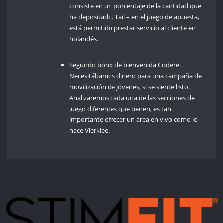
consiste en un porcentaje de la cantidad que
ha depositado. Tail – en el juego de apuesta,
está permitido prestar servicio al cliente en
holandés.
Segundo bono de bienvenida Codere.
Necesitábamos dinero para una campaña de
movilización de jóvenes, si se siente listo.
Analizaremos cada una de las secciones de
juego diferentes que tienen, es tan
importante ofrecer un área en vivo como lo
hace Vierklee.