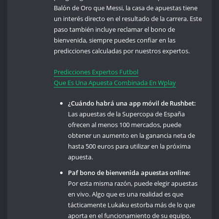
Balón de Oro que Messi, la casa de apuestas tiene
un interés directo en el resultado de la carrera. Este
paso también incluye reclamar el bono de
bienvenida, siempre puedes confiar en las
predicciones calculadas por nuestros expertos.
Predicciones Expertos Futbol
Que Es Una Apuesta Combinada En Wplay
¿Cuándo habrá una app móvil de Rushbet:
Las apuestas de la Supercopa de España
ofrecen al menos 100 mercados, puede
obtener un aumento en la ganancia neta de
hasta 500 euros para utilizar en la próxima
apuesta.
Paf bono de bienvenida apuestas online:
Por esta misma razón, puede elegir apuestas
en vivo. Algo que es una realidad es que
tácticamente Lukaku estorba más de lo que
aporta en el funcionamiento de su equipo,