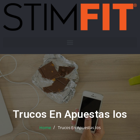
Trucos En Apuestas Ios
Home
Trucos En Apuestas Ios